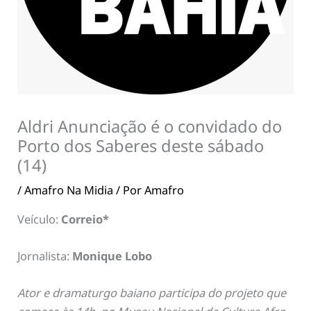
Aldri Anunciação é o convidado do
Porto dos Saberes deste sábado
(14)
/
Amafro Na Midia
/ Por
Amafro
Veículo:
Correio*
Jornalista:
Monique Lobo
Ator e dramaturgo baiano participa do projeto que