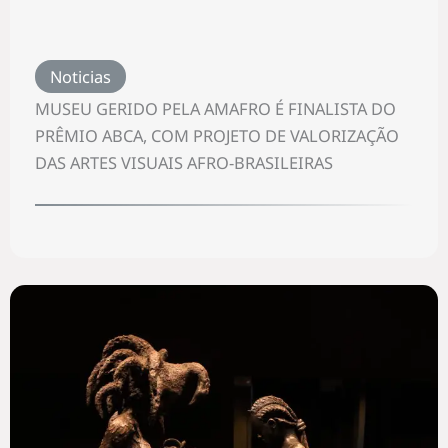
Noticias
MUSEU GERIDO PELA AMAFRO É FINALISTA DO
PRÊMIO ABCA, COM PROJETO DE VALORIZAÇÃO
DAS ARTES VISUAIS AFRO-BRASILEIRAS