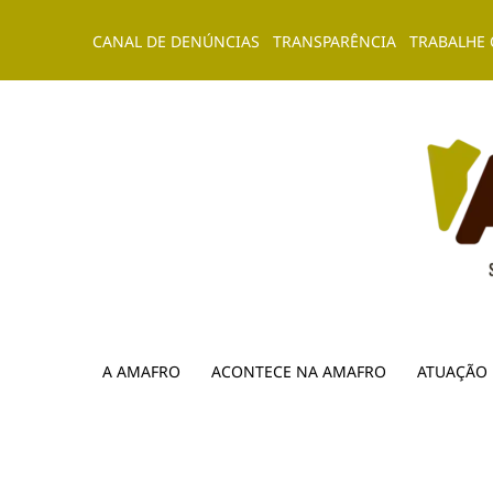
Ir
CANAL DE DENÚNCIAS
TRANSPARÊNCIA
TRABALHE
para
o
conteúdo
A AMAFRO
ACONTECE NA AMAFRO
ATUAÇÃO