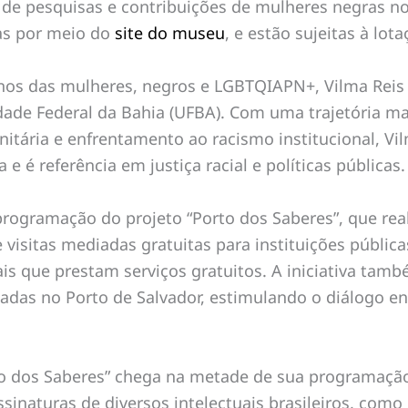
 de pesquisas e contribuições de mulheres negras no 
das por meio do
site do museu
, e estão sujeitas à lota
os das mulheres, negros e LGBTQIAPN+, Vilma Reis 
idade Federal da Bahia (UFBA). Com uma trajetória 
nitária e enfrentamento ao racismo institucional, V
e é referência em justiça racial e políticas públicas.
programação do projeto “Porto dos Saberes”, que re
 visitas mediadas gratuitas para instituições públic
ciais que prestam serviços gratuitos. A iniciativa ta
uadas no Porto de Salvador, estimulando o diálogo en
o dos Saberes” chega na metade de sua programação o
 assinaturas de diversos intelectuais brasileiros, co