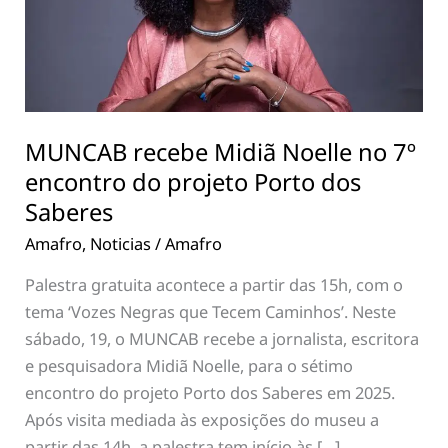
7º
encontro
do
projeto
Porto
MUNCAB recebe Midiã Noelle no 7º
dos
Saberes
encontro do projeto Porto dos
Saberes
Amafro
,
Noticias
/
Amafro
Palestra gratuita acontece a partir das 15h, com o
tema ‘Vozes Negras que Tecem Caminhos’. Neste
sábado, 19, o MUNCAB recebe a jornalista, escritora
e pesquisadora Midiã Noelle, para o sétimo
encontro do projeto Porto dos Saberes em 2025.
Após visita mediada às exposições do museu a
partir das 14h, a palestra tem início às […]