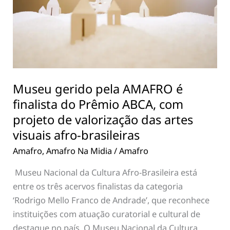
finalista
do
Prêmio
ABCA,
com
projeto
Museu gerido pela AMAFRO é
de
finalista do Prêmio ABCA, com
valorização
projeto de valorização das artes
das
artes
visuais afro-brasileiras
visuais
Amafro
,
Amafro Na Midia
/
Amafro
afro-
Museu Nacional da Cultura Afro-Brasileira está
brasileiras
entre os três acervos finalistas da categoria
‘Rodrigo Mello Franco de Andrade’, que reconhece
instituições com atuação curatorial e cultural de
destaque no país. O Museu Nacional da Cultura